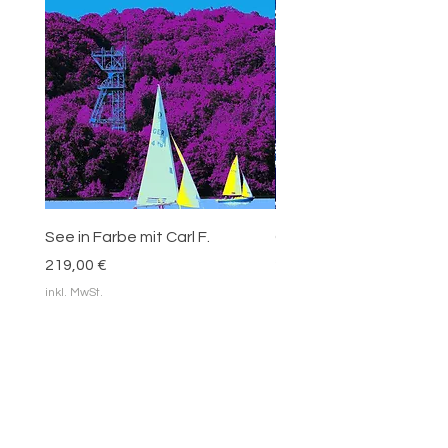
See in Farbe mit Carl F.
Carl Funke - blaue Blätt
Preis
Preis
219,00 €
219,00 €
inkl. MwSt.
inkl. MwSt.