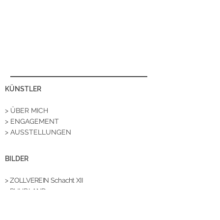
KÜNSTLER
> ÜBER MICH
> ENGAGEMENT
> AUSSTELLUNGEN
BILDER
>
ZOLLVEREIN Schacht XII
> RUHR.LAND
> SCHWARZ-WEIß
>
Zechenlandschaft