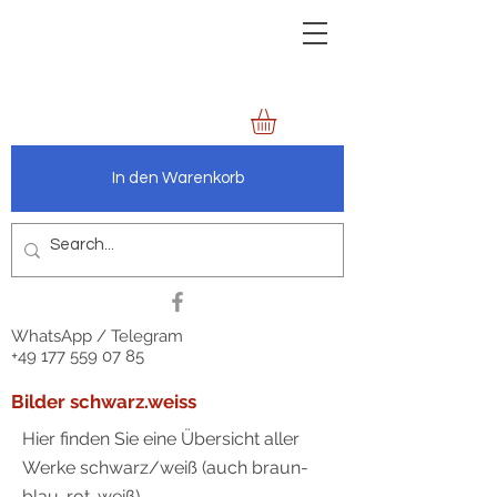
zechenbild.de
anders.wie.wir
In den Warenkorb
WhatsApp / Telegram
+49 177 559 07 85
Bilder schwarz.weiss
Hier finden Sie eine Übersicht aller
Werke schwarz/weiß (auch braun-
blau-rot-weiß)