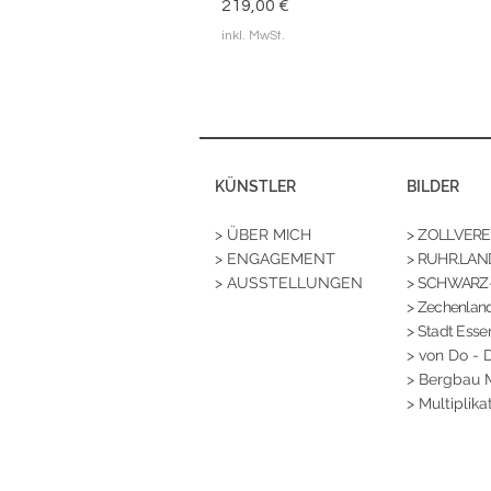
Preis
219,00 €
inkl. MwSt.
KÜNSTLER
BILDER
> ÜBER MICH
>
ZOLLVEREIN
> ENGAGEMENT
> RUHR.LAN
> AUSSTELLUNGEN
> SCHWARZ
>
Zechenland
> Stadt Esse
>
von Do - 
> Bergbau
> Multiplika