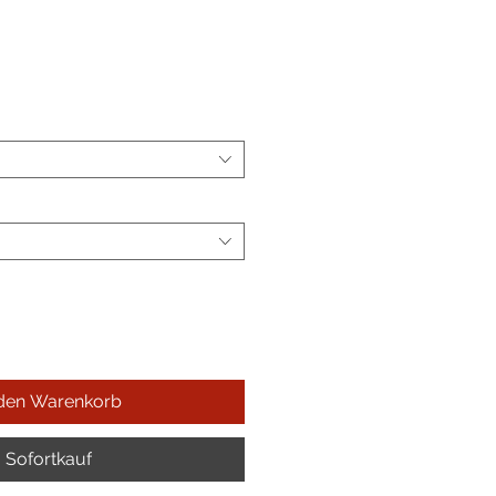
reis
 den Warenkorb
Sofortkauf