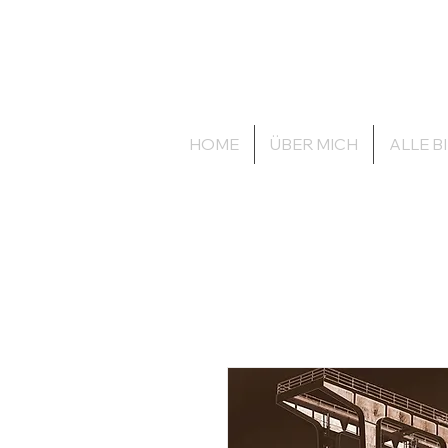
zechenbild.de
anders.wie.wir
HOME
ÜBER MICH
ALLE B