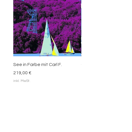
See in Farbe mit Carl F.
Carl Funke - blaue Blätt
Preis
Preis
219,00 €
219,00 €
inkl. MwSt.
inkl. MwSt.