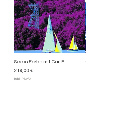
See in Farbe mit Carl F.
Carl Funke - blaue Blätt
Preis
Preis
219,00 €
219,00 €
inkl. MwSt.
inkl. MwSt.