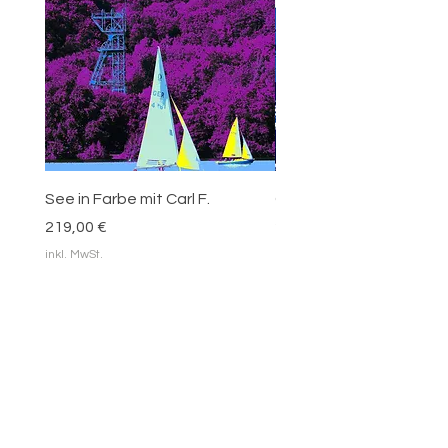
See in Farbe mit Carl F.
Carl Funke - blaue Blätt
Preis
Preis
219,00 €
219,00 €
inkl. MwSt.
inkl. MwSt.