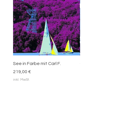
See in Farbe mit Carl F.
Carl Funke - blaue Blätt
Preis
Preis
219,00 €
219,00 €
inkl. MwSt.
inkl. MwSt.