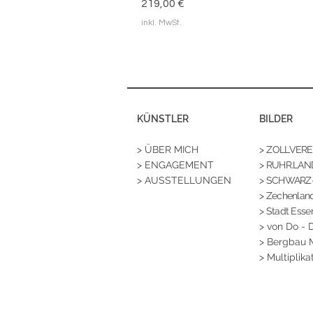
Preis
219,00 €
inkl. MwSt.
KÜNSTLER
BILDER
> ÜBER MICH
>
ZOLLVEREIN
> ENGAGEMENT
> RUHR.LAN
> AUSSTELLUNGEN
> SCHWARZ
>
Zechenland
> Stadt Esse
>
von Do - 
> Bergbau
> Multiplika