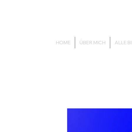
zechenbild.de
anders.wie.wir
HOME
ÜBER MICH
ALLE B