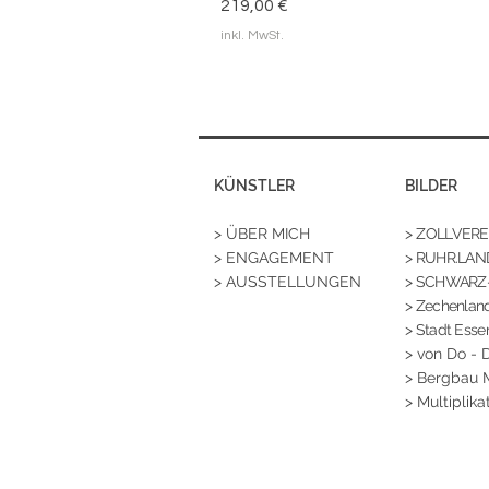
Preis
219,00 €
inkl. MwSt.
KÜNSTLER
BILDER
> ÜBER MICH
>
ZOLLVEREIN
> ENGAGEMENT
> RUHR.LAN
> AUSSTELLUNGEN
> SCHWARZ
>
Zechenland
> Stadt Esse
>
von Do - 
> Bergbau
> Multiplika