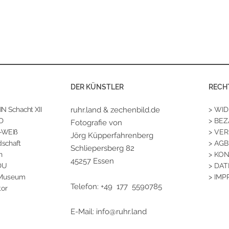
DER KÜNSTLER
RECH
 Schacht XII
ruhr.land & zechenbild.de
> WI
D
> BE
Fotografie von
-WEIß
> VE
Jörg Küpperfahrenberg
schaft
> AGB
Schliepersberg 82
n
> KO
45257 Essen
DU
> DA
 Museum
> IM
Telefon: +49 177 5590785
tor
E-Mail:
info@ruhr.land