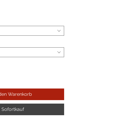
reis
 den Warenkorb
Sofortkauf