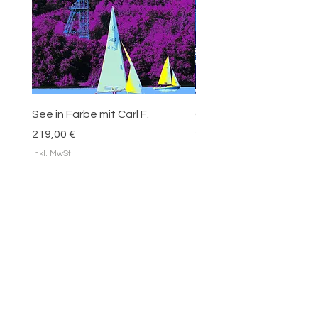
See in Farbe mit Carl F.
Carl Funke - blaue Blätt
Preis
Preis
219,00 €
219,00 €
inkl. MwSt.
inkl. MwSt.