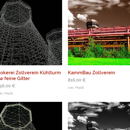
okerei Zollverein Kühlturm
KammBau Zollverein
w feine Gitter
Preis
816,00 €
reis
56,00 €
inkl. MwSt.
nkl. MwSt.