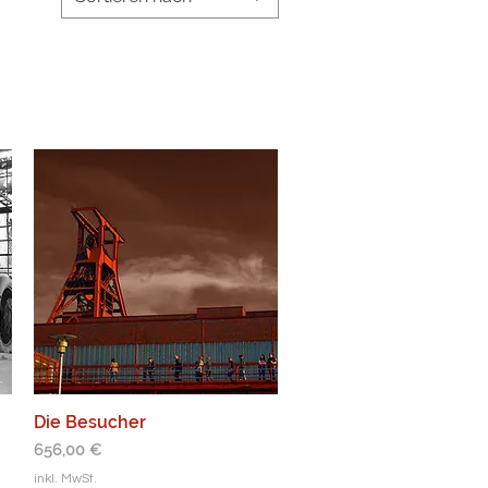
Die Besucher
Preis
656,00 €
inkl. MwSt.