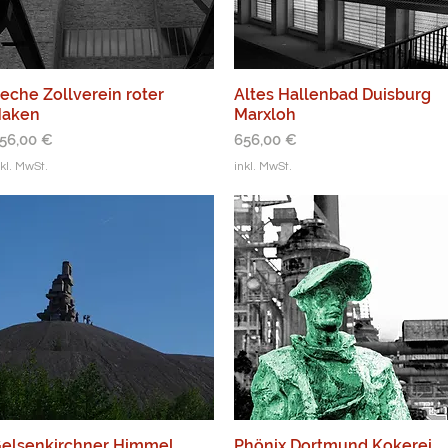
eche Zollverein roter
Altes Hallenbad Duisburg
aken
Marxloh
reis
Preis
56,00 €
656,00 €
nkl. MwSt.
inkl. MwSt.
elsenkirchner Himmel
Phönix Dortmund Kokerei