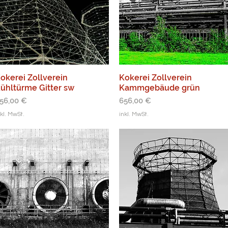
okerei Zollverein
Kokerei Zollverein
ühltürme Gitter sw
Kammgebäude grün
reis
Preis
56,00 €
656,00 €
nkl. MwSt.
inkl. MwSt.