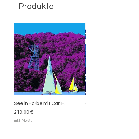
Produkte
See in Farbe mit Carl F.
Carl Funke - blaue Blätt
Preis
Preis
219,00 €
219,00 €
inkl. MwSt.
inkl. MwSt.