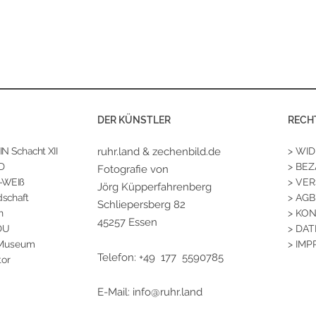
DER KÜNSTLER
RECH
 Schacht XII
ruhr.land & zechenbild.de
> WI
D
> BE
Fotografie von
-WEIß
> VE
Jörg Küpperfahrenberg
schaft
> AGB
Schliepersberg 82
n
> KO
45257 Essen
DU
> DA
 Museum
> IM
Telefon: +49 177 5590785
tor
E-Mail:
info@ruhr.land