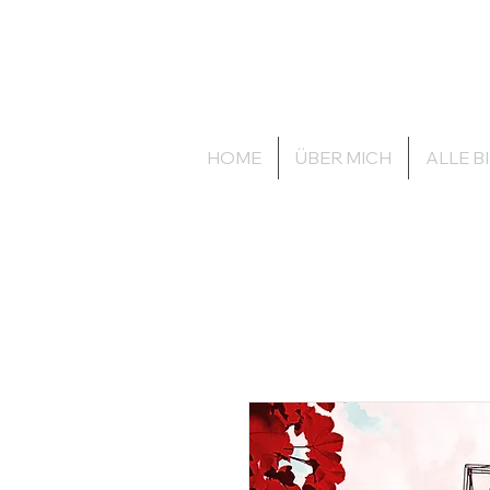
zechenbild.de
anders.wie.wir
HOME
ÜBER MICH
ALLE B