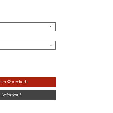
eis
 den Warenkorb
Sofortkauf