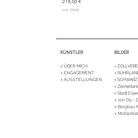
Preis
219,00 €
inkl. MwSt.
KÜNSTLER
BILDER
> ÜBER MICH
>
ZOLLVEREIN
> ENGAGEMENT
> RUHR.LAN
> AUSSTELLUNGEN
> SCHWARZ
>
Zechenland
> Stadt Esse
>
von Do - 
> Bergbau
> Multiplika