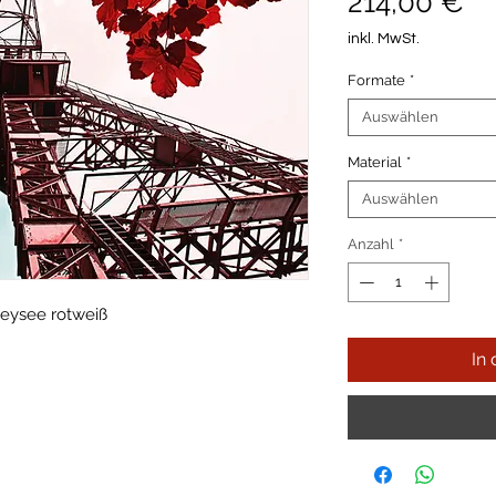
Pr
214,00 €
inkl. MwSt.
Formate
*
Auswählen
Material
*
Auswählen
Anzahl
*
eysee rotweiß
In